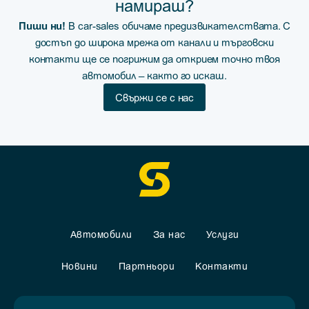
намираш?
Пиши ни!
В car-sales обичаме предизвикателствата. С
достъп до широка мрежа от канали и търговски
контакти ще се погрижим да открием точно твоя
автомобил – както го искаш.
Свържи се с нас
Автомобили
За нас
Услуги
Новини
Партньори
Контакти