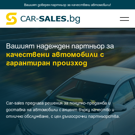
Електрически скутери
Вашият доверен партньор за качествени автомобили!
За нас
Услуги
Консултирай се с нас
Вашият надежден партньор за
0877 311 000
Новини
ж.к. Дружба, бул. „Бургаско шосе“ 63, 8806 Сливен
info@car-sales.bg
качествени автомобили с
гарантиран произход
Партньори
Контакти
Car-sales предлага решения за покупко-продажба и
доставка на автомобили с акцент върху качество и
отлично обслужване, с цел дългосрочни партньорства.